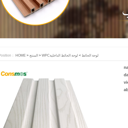
Position：
HOME
>
المنتج
>
لوحة الحائط الداخلية
>
WPCلوحة الحائط
n
da
vi
ab
.