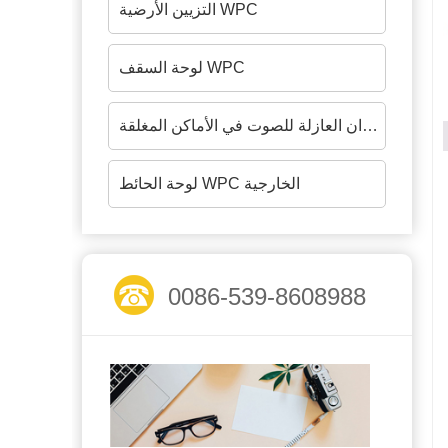
التزيين الأرضية WPC
لوحة السقف WPC
ألواح الجدران العازلة للصوت في الأماكن المغلقة
لوحة الحائط WPC الخارجية
0086-539-8608988